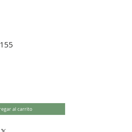
°155
egar al carrito