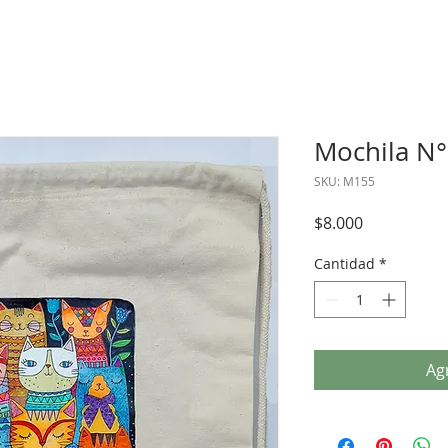
Mochila N
SKU: M155
Precio
$8.000
Cantidad
*
Agr