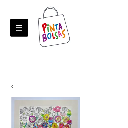
ATENCION! Tienda oline CERRADA hasta Marzo!
ATENCION! Tienda oline CERRADA hasta Marzo!