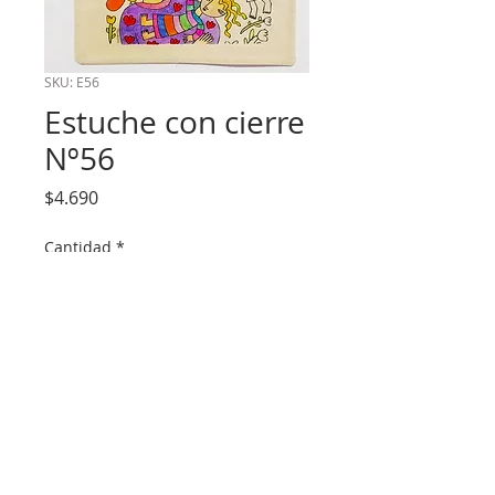
SKU: E56
Estuche con cierre
Nº56
Precio
$4.690
Cantidad
*
Agregar al carrito
Medidas aprox. 19x25cm.