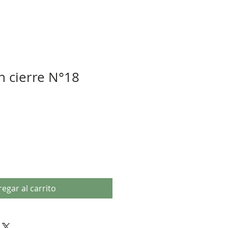
n cierre N°18
egar al carrito