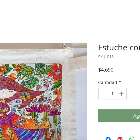
Estuche co
SKU: E18
Precio
$4.690
Cantidad
*
Agr