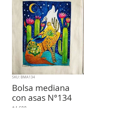
SKU: BMA134
Bolsa mediana
con asas N°134
Precio
$4.690
Cantidad
*