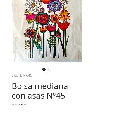
SKU: BMA45
Bolsa mediana
con asas Nº45
Precio
$4.690
Cantidad
*