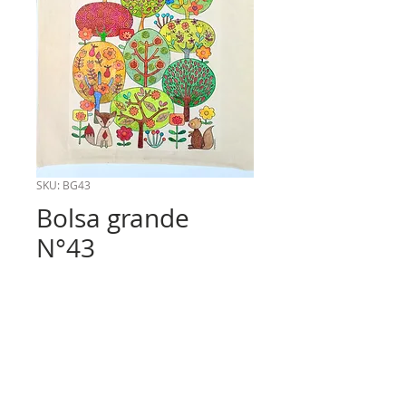
SKU: BG43
Bolsa grande
N°43
Precio
$6.000
Cantidad
*