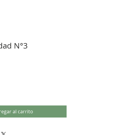
dad N°3
egar al carrito