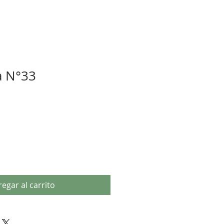
a N°33
egar al carrito